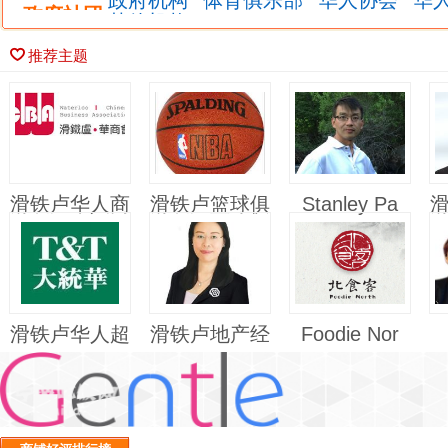
政府机构
体育俱乐部
华人协会
华
政府社团
其他机构
推荐主题
滑铁卢华人商
滑铁卢篮球俱
Stanley Pa
业协会
乐部
滑铁卢华人超
滑铁卢地产经
Foodie Nor
市 -
纪 We