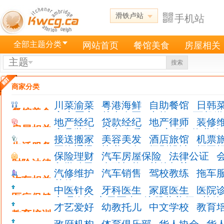
滑铁卢站
手机站
全部主题分类
网站首页
餐馆美食
房屋相关
主题
搜索
商家分类
川菜渝菜
粤港海鲜
自助餐馆
日韩
餐馆美食
家庭厨房
越南泰国
卡拉 OK
西餐糕
地产经纪
贷款经纪
地产律师
装修
房屋相关
家具装饰
水电冷暖
验 房 师
物业管
接送搬家
美容美发
酒店旅馆
机票
车道铲雪割草
其他服务
生活服务
网络通讯
快递服务
摄影设计
招工
保险理财
汽车房屋保险
法律公证
财险法律
留学移民
金融机构
其他相关
汽修维护
汽车销售
驾校教练
拖车
汽车相关
其他
中医针灸
牙科医生
家庭医生
医院
医疗保健
心理咨询,心里医生
注册营养师
其他
才艺爱好
幼教托儿
中文学校
教育
教育培训