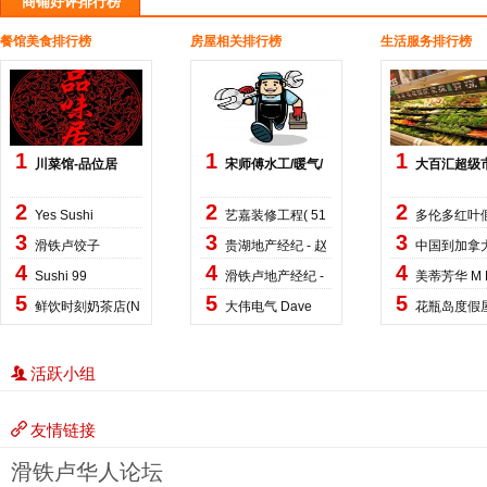
商铺好评排行榜
餐馆美食排行榜
房屋相关排行榜
生活服务排行榜
1
1
1
川菜馆-品位居
宋师傅水工/暖气/
大百汇超级
热
2
2
2
Yes Sushi
艺嘉装修工程( 51
多伦多红叶
3
3
3
滑铁卢饺子
贵湖地产经纪 - 赵
中国到加拿
4
4
4
庄家
Sushi 99
滑铁卢地产经纪 -
美蒂芳华 M 
5
5
5
鲜饮时刻奶茶店(N
大伟电气 Dave
花瓶岛度假
o
活跃小组
友情链接
滑铁卢华人论坛