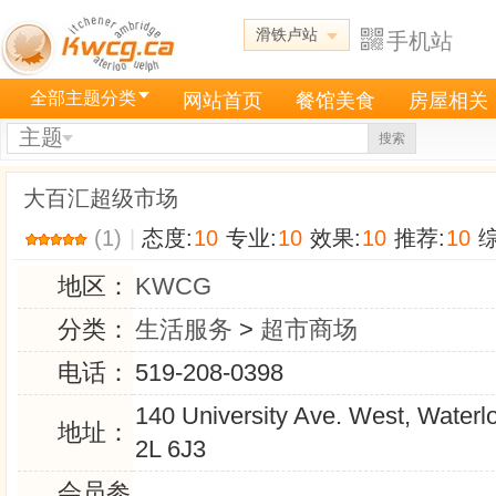
滑铁卢站
手机站
全部主题分类
网站首页
餐馆美食
房屋相关
主题
搜索
大百汇超级市场
(1)
|
态度:
10
专业:
10
效果:
10
推荐:
10
综
地区：
KWCG
分类：
生活服务
>
超市商场
电话：
519-208-0398
140 University Ave. West, Water
地址：
2L 6J3
会员参