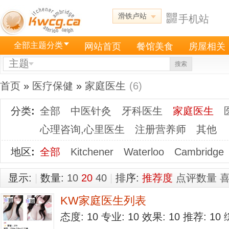
滑铁卢站
手机站
全部主题分类
网站首页
餐馆美食
房屋相关
主题
搜索
首页
»
医疗保健
»
家庭医生
(6)
分类
:
全部
中医针灸
牙科医生
家庭医生
心理咨询,心里医生
注册营养师
其他
地区
:
全部
Kitchener
Waterloo
Cambridge
显示:
|
数量:
10
20
40
|
排序:
推荐度
点评数量
KW家庭医生列表
态度: 10 专业: 10 效果: 10 推荐: 1