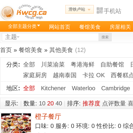
滑铁卢站
手机站
全部主题分类
网站首页
餐馆美食
房屋相关
主题
搜索
首页
»
餐馆美食
»
其他美食
(12)
分类
:
全部
川菜渝菜
粤港海鲜
自助餐馆
家庭厨房
越南泰国
卡拉 OK
西餐糕
地区
:
全部
Kitchener
Waterloo
Cambridge
显示:
|
数量:
10
20
40
|
排序:
推荐度
点评数量
橙子餐厅
口味: 0 服务: 0 环境: 0 性价比: 0 