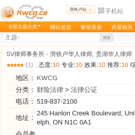
滑铁卢站
手机站
全部主题分类
网站首页
餐馆美食
房屋相关
主题
搜索
SV律师事务所 - 滑铁卢华人律师, 贵湖华人律师
(1)
|
态度:
10
专业:
10
效果:
10
推荐:
10
综
地区：
KWCG
分类：
财险法律
>
法律公证
电话：
519-837-2100
245 Hanlon Creek Boulevard, Uni
地址：
elph, ON N1C 0A1
会员参