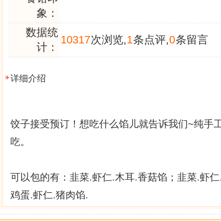
象：
数据统
10317
次浏览,
1
条点评,
0
条留言
计：
详细介绍
饺子接受预订！想吃什么馅儿就告诉我们~纯手
吃。
可以包的有：韭菜.虾仁.木耳.香菇馅；韭菜.虾仁
鸡蛋.虾仁.猪肉馅.