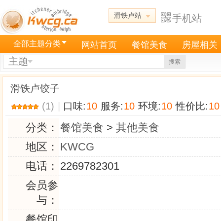
滑铁卢站
手机站
全部主题分类
网站首页
餐馆美食
房屋相关
主题
搜索
滑铁卢饺子
(1)
|
口味:
10
服务:
10
环境:
10
性价比:
10
分类：
餐馆美食
>
其他美食
地区：
KWCG
电话：
2269782301
会员参
与：
餐馆印