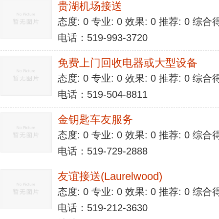
贵湖机场接送
态度: 0 专业: 0 效果: 0 推荐: 0 综合
电话：519-993-3720
免费上门回收电器或大型设备
态度: 0 专业: 0 效果: 0 推荐: 0 综合
电话：519-504-8811
金钥匙车友服务
态度: 0 专业: 0 效果: 0 推荐: 0 综合
电话：519-729-2888
友谊接送(Laurelwood)
态度: 0 专业: 0 效果: 0 推荐: 0 综合
电话：519-212-3630