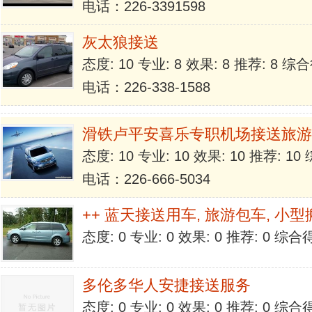
电话：226-3391598
灰太狼接送
态度: 10 专业: 8 效果: 8 推荐: 8 综
电话：226-338-1588
滑铁卢平安喜乐专职机场接送旅游
态度: 10 专业: 10 效果: 10 推荐: 1
电话：226-666-5034
++ 蓝天接送用车, 旅游包车, 小型搬
态度: 0 专业: 0 效果: 0 推荐: 0 综合
多伦多华人安捷接送服务
态度: 0 专业: 0 效果: 0 推荐: 0 综合