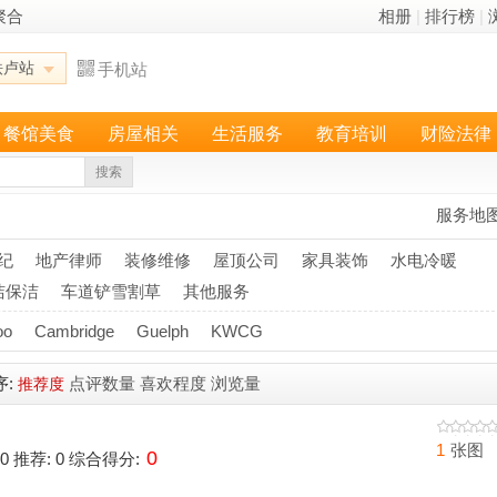
聚合
相册
|
排行榜
|
铁卢站
手机站
餐馆美食
房屋相关
生活服务
教育培训
财险法律
搜索
服务地
纪
地产律师
装修维修
屋顶公司
家具装饰
水电冷暖
洁保洁
车道铲雪割草
其他服务
oo
Cambridge
Guelph
KWCG
序:
点评数量
喜欢程度
浏览量
推荐度
1
张图
0
 0 推荐: 0 综合得分: