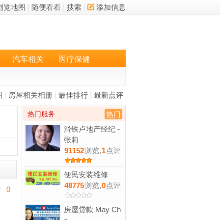
浏览地图
|
随便看看
|
搜索
|
添加信息
汽车相关
医疗保健
图
|
房屋相关相册
|
最佳排行
|
最新点评
热门服务
热门
滑铁卢地产经纪 -
张莉
91152
浏览,
1
点评
便民安装维修
48775
浏览,
0
点评
0
房屋贷款 May Ch