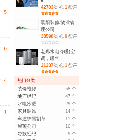
e
42703
浏览,
1
点评
5
晨阳装修/物业管
理公司
38598
浏览,
0
点评
0
老郑水电冷暖(空
调，暖气
31337
浏览,
1
点评
4
热门分类
装修维修
58 个
地产经纪
47 个
水电冷暖
29 个
家具装饰
14 个
1
车道铲雪割草
11 个
屋顶公司
10 个
贷款经纪
9 个