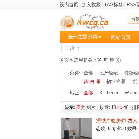
设为首页
|
加入收藏
|
TAG标签
|
RSS
滑
全部主题分类
网站首页
主题
更多
首页
»
房屋相关
»
验 房 师
(8)
分类
:
全部
地产经纪
贷款经
验 房 师
物业管理
清
地区
:
全部
Kitchener
Waterl
显示:
图片
|
数量:
10
40
|
排
图文
20
滑铁卢验房师-西人
态度: 0 专业: 0 效果: