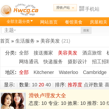
滑铁卢站
手机站
全部主题分类
网站首页
餐馆美食
房屋相关
主题
搜索
首页
»
生活服务
»
美容美发
(21)
分类
:
全部
接送搬家
美容美发
酒店旅馆
网络通讯
快递服务
摄影设计
招工招
地区
:
全部
Kitchener
Waterloo
Cambridge
显示:
|
数量:
10
20
40
|
排序:
推荐度
点评数量
滑铁卢理发大全
态度: 10 专业: 10 效果: 10 推荐: 1