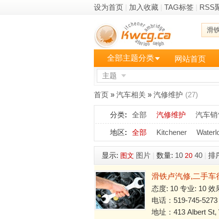
设为首页
|
加入收藏
|
TAG标签
|
RSS
滑
全部主题分类
网站首页
主题
更多
首页
»
汽车相关
»
汽修维护
(27)
分类
:
全部
汽修维护
汽车销
地区
:
全部
Kitchener
Waterl
显示:
图片
|
数量:
10
40
|
排
图文
20
滑铁卢汽修,二手车行 MA
态度: 10 专业: 10 效
电话：519-745-5273
地址：413 Albert St, 