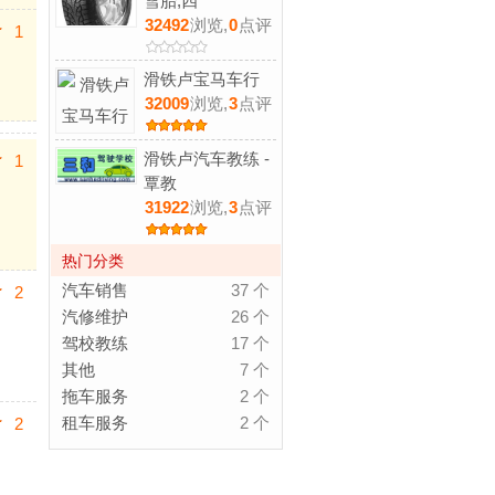
雪胎,四
32492
浏览,
0
点评
1
滑铁卢宝马车行
32009
浏览,
3
点评
滑铁卢汽车教练 -
1
覃教
31922
浏览,
3
点评
热门分类
汽车销售
37 个
2
汽修维护
26 个
驾校教练
17 个
其他
7 个
拖车服务
2 个
租车服务
2 个
2