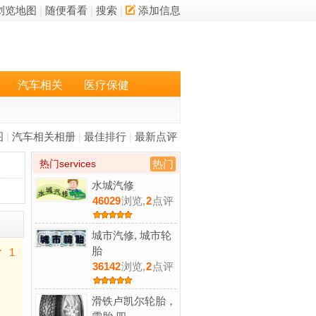
浏览地图
|
随便看看
|
搜索
|
添加信息
汽车相关
医疗保健
图
|
汽车相关相册
|
最佳排行
|
最新点评
热门services
热门
水城汽修
46029
浏览,
2
点评
城市汽修, 城市轮
胎
1
36142
浏览,
2
点评
滑铁卢凯尔轮胎，