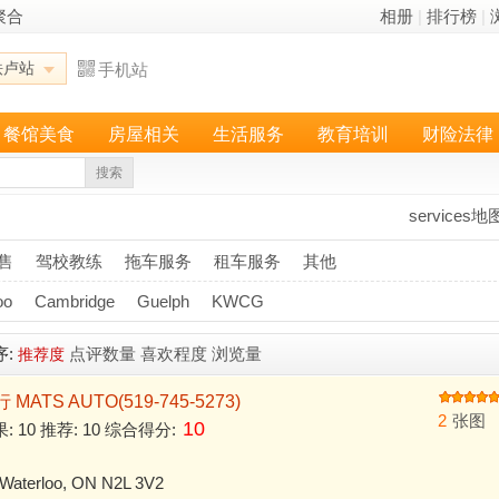
聚合
相册
|
排行榜
|
铁卢站
手机站
餐馆美食
房屋相关
生活服务
教育培训
财险法律
搜索
services地
售
驾校教练
拖车服务
租车服务
其他
oo
Cambridge
Guelph
KWCG
序:
点评数量
喜欢程度
浏览量
推荐度
TS AUTO(519-745-5273)
2
张图
10
果: 10 推荐: 10 综合得分:
Waterloo, ON N2L 3V2