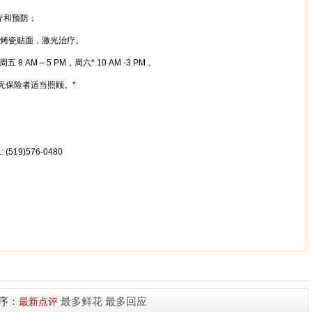
疗和预防；
烤瓷贴面，激光治疗。
周五
8 AM – 5 PM
，周六
* 10 AM -3 PM
。
无保险者
适当照顾
。
*
: (519)576-0480
terloo诊所, 华人诊所, Waterloo华人牙医, Waterloo Chinese
华人牙医
序：
最多鲜花
最多回应
最新点评