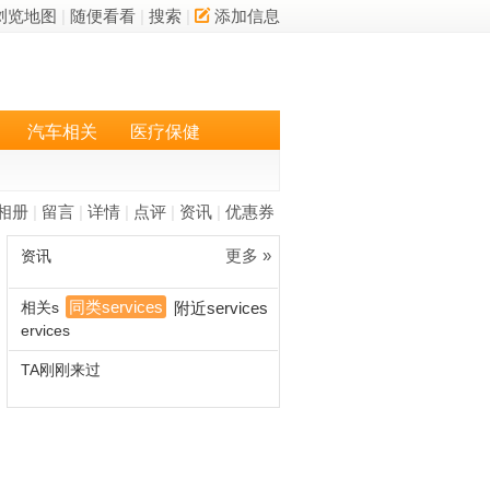
浏览地图
|
随便看看
|
搜索
|
添加信息
汽车相关
医疗保健
相册
|
留言
|
详情
|
点评
|
资讯
|
优惠券
更多 »
资讯
同类services
相关s
附近services
ervices
TA刚刚来过