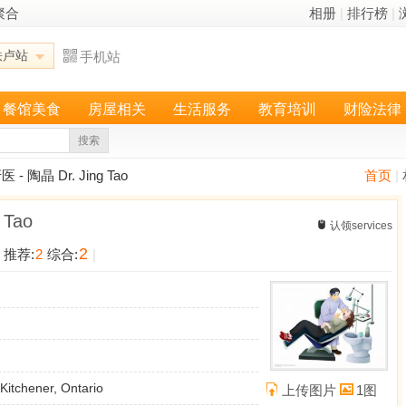
聚合
相册
|
排行榜
|
铁卢站
手机站
餐馆美食
房屋相关
生活服务
教育培训
财险法律
搜索
- 陶晶 Dr. Jing Tao
首页
|
 Tao
认领services
2
推荐:
2
综合:
|
Kitchener, Ontario
上传图片
1图