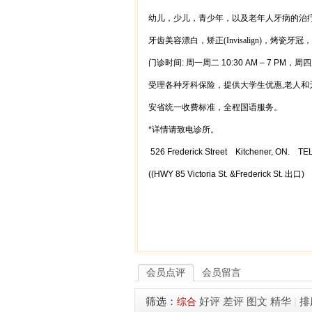
幼儿，少儿，青少年，以及老年人牙病的治
牙齿美容漂白，矫正
(Invisalign)
，烤瓷牙冠，
门诊时间
:
周一周二
10:30 AM – 7 PM
，周四
受理各种牙科保险，提供大学生优惠,
老人
和
安省统一收费标准，全程国语服务。
*
详情请致电诊所。
526 Frederick Street Kitchener, ON. TEL
((HWY 85 Victoria St. &Frederick St.
出口
)
waterloo牙医, waterloo牙科, wa
Dentist, kitchener牙医,滑铁卢
会员点评
会员留言
筛选：
好评
差评
图文
精华
|
排
综合