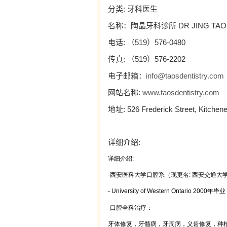
:
分类
牙科医生
DR JING TAO
名称：陶晶牙科诊所
:
519
576-0480
电话
（
）
:
519
576-2202
传真
（
）
info@taosdentistry.com
电子邮箱：
:
www.taosdentistry.com
网站名称
: 526 Frederick Street, Kitchen
地址
:
详细介绍
详细介绍
:
-
西安医科大学口腔系（现更名
:
西安交通大
- University of Western Ontario 2000
毕业
年
-
口腔全科治疗：
牙体修复，牙髓病，牙周病，义齿修复，种