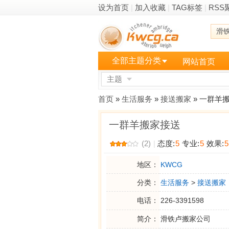
设为首页
|
加入收藏
|
TAG标签
|
RSS
滑
全部主题分类
网站首页
主题
更多
首页
»
生活服务
»
接送搬家
» 一群羊
一群羊搬家接送
(2)
|
态度:
5
专业:
5
效果:
5
地区：
KWCG
分类：
生活服务
>
接送搬家
电话：
226-3391598
简介：
滑铁卢搬家公司