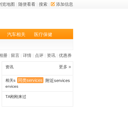
浏览地图
|
随便看看
|
搜索
|
添加信息
汽车相关
医疗保健
相册
|
留言
|
详情
|
点评
|
资讯
|
优惠券
更多 »
资讯
同类services
相关s
附近services
ervices
TA刚刚来过