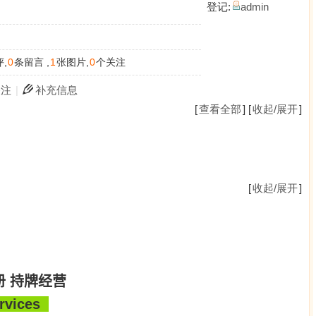
登记:
admin
,
0
条留言 ,
1
张图片,
0
个关注
关注
|
补充信息
[
查看全部
] [
收起/展开
]
[
收起/展开
]
册
持牌经营
ervices