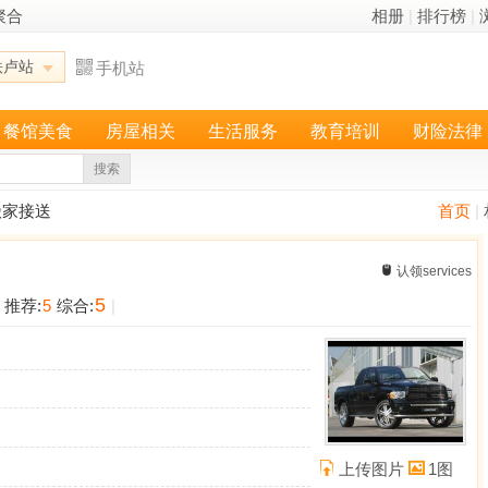
聚合
相册
|
排行榜
|
铁卢站
手机站
餐馆美食
房屋相关
生活服务
教育培训
财险法律
搜索
搬家接送
首页
|
认领services
5
推荐:
5
综合:
|
上传图片
1图