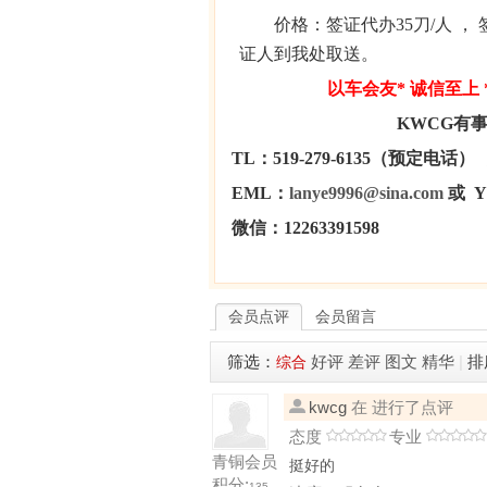
价格：签证代办
35
刀
/
人
，
证人到我处取送。
以车会友
*
诚信至上
KWCG
有
TL
：
519-279-6135
（预定电话）
EML
：
lanye9996@sina.com
或
Y
微信：
12263391598
会员点评
会员留言
筛选：
好评
差评
图文
精华
|
排
综合
kwcg
在 进行了点评
态度
专业
青铜会员
挺好的
积分:
135