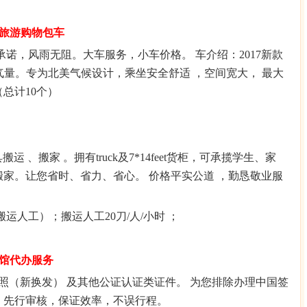
旅游购物包车
承诺，风雨无阻。大车服务，小车价格。 车介绍：
2017
新款
气量。专为北美气候设计，乘坐安全舒适 ，空间宽大， 最大
（总计
10
个）
具搬运
、搬家
。拥有
truck
及
7*14feet
货柜，可承揽学生、家
搬家。
让您省时、省力、省心。
价格平实公道
，
勤恳敬业
服
搬运人工）；搬运人工
20
刀
/
人
/
小时
；
馆代办服务
照（新换发）
及其他公证认证类证件。
为您排除办理中国签
，先行审核，保证效率，不误行程。