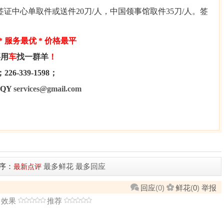
签证中心单取件或送件
20
刀
/
人，中国领事馆取件
35
刀
/
人。签
*
服务最优
*
价格最平
事用
车
找一群羊
！
；
226-339-1598
；
QY
services@gmail.com
序：
最多鲜花
最多回应
最新点评
回应
(
0
)
鲜花
(
0
)
举报
效果
推荐