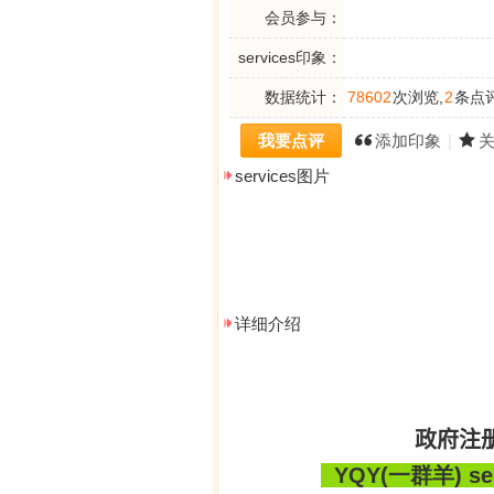
会员参与：
services印象：
数据统计：
78602
次浏览,
2
条点评
我要点评
添加印象
|
services图片
详细介绍
政府注
YQY(
一群羊
) s