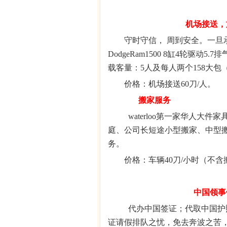
机场接送，
守时守信， 周到安全。一旦
DodgeRam1500 8
缸
4
轮驱动
5.7
排
载客量：
5
人及每人两个
158
大包
价格：机场接送
60
刀
/
人。
搬家服务
waterloo
第一家华人大件家
庭、公司长短途小型搬家、中型
务。
价格：车辆
40
刀
/
小时（不含
中国领事
代办中国签证；代取中国护
证请假排队之忧，免去奔波之苦