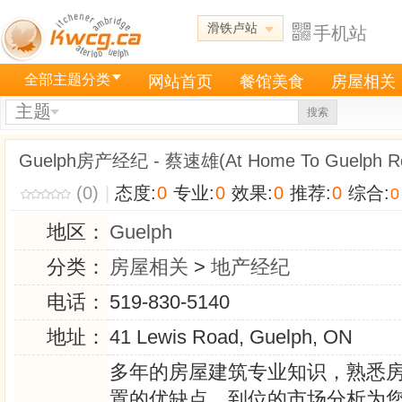
滑铁卢站
手机站
全部主题分类
网站首页
餐馆美食
房屋相关
主题
搜索
Guelph房产经纪 - 蔡速雄(At Home To Guelph Rea
(0)
|
态度:
0
专业:
0
效果:
0
推荐:
0
综合:
0
地区：
Guelph
分类：
房屋相关
>
地产经纪
电话：
519-830-5140
地址：
41 Lewis Road, Guelph, ON
多年的房屋建筑专业知识，熟悉
置的优缺点，到位的市场分析为