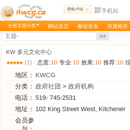
滑铁卢站
手机站
全部主题分类
网站首页
餐馆美食
房屋相关
主题
搜索
KW 多元文化中心
(1)
|
态度:
10
专业:
10
效果:
10
推荐:
10
综
地区：
KWCG
分类：
政府社团
>
政府机构
电话：
519- 745-2531
地址：
102 King Street West, Kitchener
会员参
与：