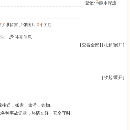
登记:
静水深流
,
0
条留言 ,
1
张图片,
0
个关注
关注
|
补充信息
[
查看全部
] [
收起/展开
]
[
收起/展开
]
城际接送，搬家，旅游，购物。
无各种事故记录，热情友好，安全守时。