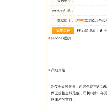
会员参与：
services印象：
数据统计：
10962
次浏览,
1
条点评
我要点评
添加印象
|
services图片
详细介绍
24/7全天候服务。内容包括市内/
保证价格全城最低，司机G牌15年
感谢您的支持！