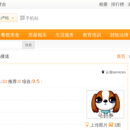
聚合
相册
|
排行榜
|
铁卢站
手机站
餐馆美食
房屋相关
生活服务
教育培训
财险法律
搜索
场接送
首页
|
认领services
9.5
:
10
推荐:
8
综合:
|
上传图片
1图