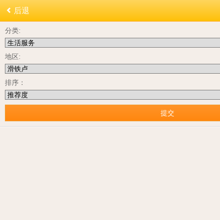
后退
分类:
地区:
排序：
提交